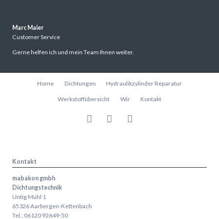
Marc Maier
Customer Service
Gerne helfen ich und mein Team Ihnen weiter.
Navigation
Home
Dichtungen
Hydraulikzylinder Reparatur
überspringen
Werkstoffübersicht
Wir
Kontakt
Kontakt
mabakon gmbh
Dichtungstechnik
Untig Mühl 1
65326 Aarbergen-Kettenbach
Tel.: 06120 92649-50