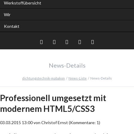
Werkstoffübersicht
Wir
Kontakt
Twitter
LinkedIn
Google+
Facebook
RSS-
News-Details
Feed
dichtungstechnik-mabakon
News-Liste
News-Details
Professionell umgesetzt mit
modernem HTML5/CSS3
03.03.2015 13:00
von Christof Ernst (Kommentare: 1)