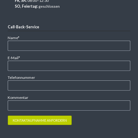
FR, SA:
08:00–12:30
SO, Feiertag:
geschlossen
Call-Back-Service
Pflichtfeld
Name
*
Pflichtfeld
E-Mail
*
Telefonnummer
Kommentar
KONTAKTAUFNAHME ANFORDERN