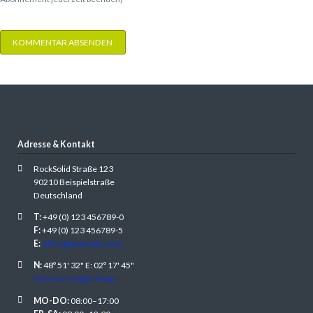
KOMMENTAR ABSENDEN
Adresse & Kontakt
RockSolid Straße 123
90210 Beispielstraße
Deutschland
T:
+49 (0) 123 456789-0
F:
+49 (0) 123 456789-5
E:
office@example.com
N:
48º 51' 32" E: 02º 17' 45"
View on Google Maps
MO-DO:
08:00–17:00