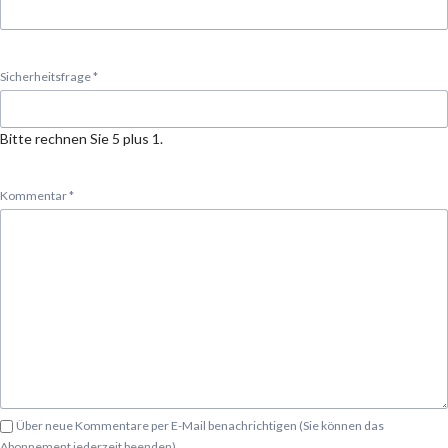
Pflichtfeld
Sicherheitsfrage
*
Bitte rechnen Sie 5 plus 1.
Pflichtfeld
Kommentar
*
Über neue Kommentare per E-Mail benachrichtigen (Sie können das
Abonnement jederzeit beenden)