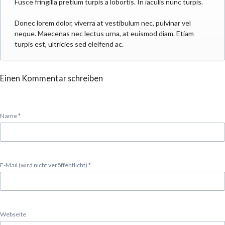
Fusce fringilla pretium turpis a lobortis. In iaculis nunc turpis.
Donec lorem dolor, viverra at vestibulum nec, pulvinar vel
neque. Maecenas nec lectus urna, at euismod diam. Etiam
turpis est, ultricies sed eleifend ac.
Einen Kommentar schreiben
Pflichtfeld
Name
*
Pflichtfeld
E-Mail (wird nicht veröffentlicht)
*
Webseite